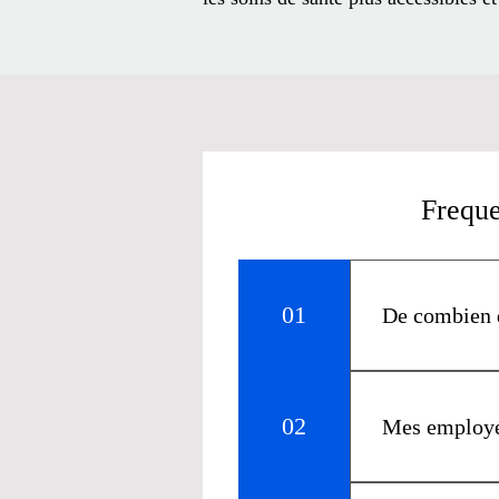
Freque
01
De combien d
Les entreprise
charge) inscri
02
Mes employés
Les employés p