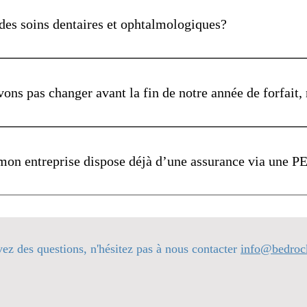
tilisation de votre régime de santé Bedrock PEO.
des soins dentaires et ophtalmologiques?
ez obtenir des régimes d’assurance dentaire et de vision par
ns pas changer avant la fin de notre année de forfait, 
rai ! Vous n'êtes pas obligé de conserver votre assurance mala
tout moment au cours de l'année du régime.
 mon entreprise dispose déjà d’une assurance via une P
nserver votre PEO pour tout, sauf les avantages sociaux, et l
t courant que les clients « retirent » des avantages et conserve
vez des questions, n'hésitez pas à nous contacter
info@bedroc