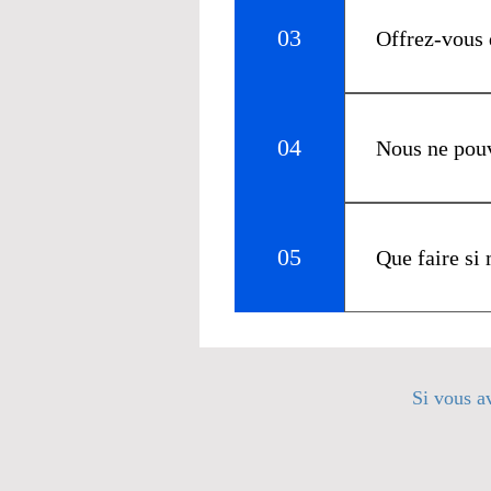
concernant l'u
03
Offrez-vous 
Oui, vous pouv
TPA.
04
Nous ne pouvo
Ce n'est pas v
en changer à 
05
Que faire si
Vous pouvez co
Bedrock. Il es
PEO.
Si vous a