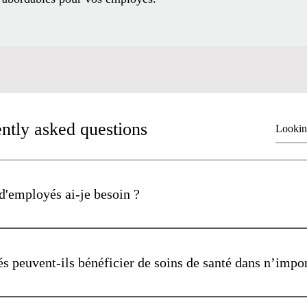
ntly asked questions
'employés ai-je besoin ?
s doivent avoir un minimum de 2 employés. (y compris les con
ts au régime.
 peuvent-ils bénéficier de soins de santé dans n’impor
euvent être situés n'importe où aux États-Unis, il n'y a aucune