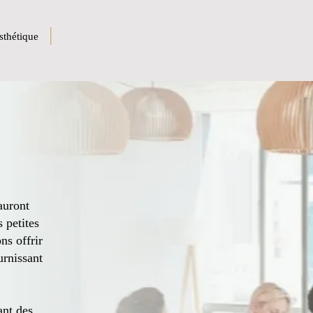
|
sthétique
auront
 petites
ns offrir
urnissant
ant des