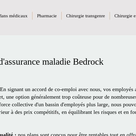
lans médicaux
Pharmacie
Chirurgie transgenre
Chirurgie e
d'assurance maladie Bedrock
 En signant un accord de co-emploi avec nous, vos employés 
et, une option généralement trop coûteuse pour de nombreuses
force collective d'un bassin d'employés plus large, nous pouvo
eur à des prix compétitifs, en équilibrant les risques et en fo
ualité :
nos plans sont conçus pour être rentables tout en offr