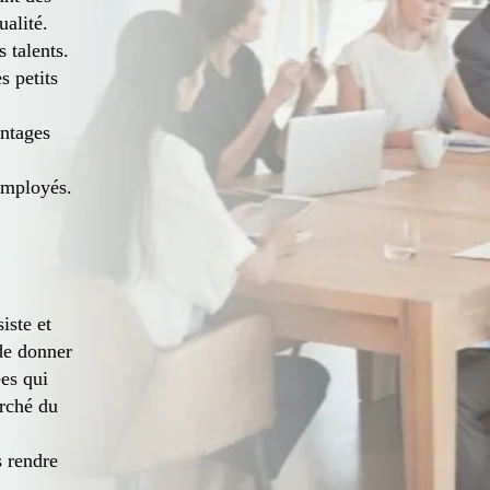
ualité.
s talents.
s petits
antages
employés.
iste et
 de donner
ées qui
arché du
 rendre