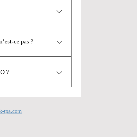
 l’intermédiaire de Bedrock
n’est-ce pas ?
die actuelle et vous pouvez
EO ?
es obtenir auprès de
nt le reste auprès de leur
k-tpa.com