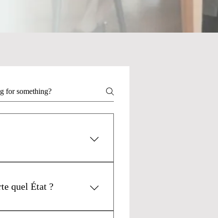
joints et les personnes à
te quel État ?
 restriction d'État