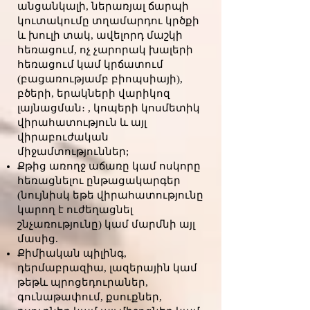
անցանկալի, ներառյալ ճարպի
կուտակումը տղամարդու կրծքի
և խուլի տակ, ավելորդ մաշկի
հեռացում, ոչ չարորակ խալերի
հեռացում կամ կրճատում
(բացառությամբ բիոպսիայի),
բծերի, երակների վարիկոզ
լայնացման։ , կոպերի կոսմետիկ
վիրահատություն և այլ
վիրաբուժական
միջամտություններ;
Քթից առողջ աճառը կամ ոսկորը
հեռացնելու ընթացակարգեր
(նույնիսկ եթե վիրահատությունը
կարող է ուժեղացնել
շնչառությունը) կամ մարմնի այլ
մասից.
Քիմիական պիլինգ,
դերմաբրազիա, լազերային կամ
թեթև պրոցեդուրաներ,
գունաթափում, քսուքներ,