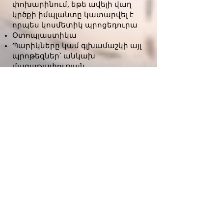
փոխարինում, եթե ավելի վաղ
կրծքի իմպլանտը կատարվել է
որպես կոսմետիկ պրոցեդուրա
Օտոպլաստիկա
Պարիկները կամ գլխամաշկի այլ
պրոթեզներ՝ անկախ
մազաթափության
պատճառներից,
բացառությամբ
մազաթափության, որը
առաջացել է չարորակ ուռուցքի
բուժման կամ պատահական
վնասվածքի հետևանքով
մազաթափության հետևանքով։
Պարիկները ծածկված կլինեն
վնասվածքների կամ
հիվանդության պատճառով
ալոպեկիայի կամ
մազաթափության համար:
Ցանցային և ցանցից դուրս
առավելությունների ցանկացած
համակցություն